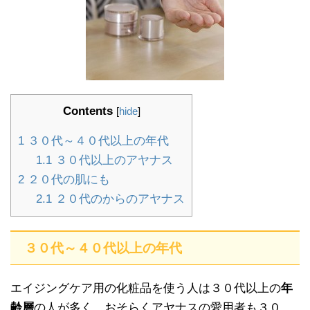
Contents
[
hide
]
1
３０代～４０代以上の年代
1.1
３０代以上のアヤナス
2
２０代の肌にも
2.1
２０代のからのアヤナス
３０代～４０代以上の年代
エイジングケア用の化粧品を使う人は３０代以上の
年
齢層
の人が多く、おそらくアヤナスの愛用者も３０