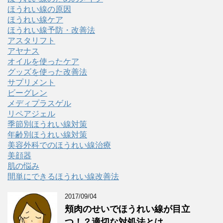
ほうれい線の原因
ほうれい線ケア
ほうれい線予防・改善法
アスタリフト
アヤナス
オイルを使ったケア
グッズを使った改善法
サプリメント
ビーグレン
メディプラスゲル
リペアジェル
季節別ほうれい線対策
年齢別ほうれい線対策
美容外科でのほうれい線治療
美顔器
肌の悩み
間単にできるほうれい線改善法
2017/09/04
頬肉のせいでほうれい線が目立
つ！？適切な対処法とは