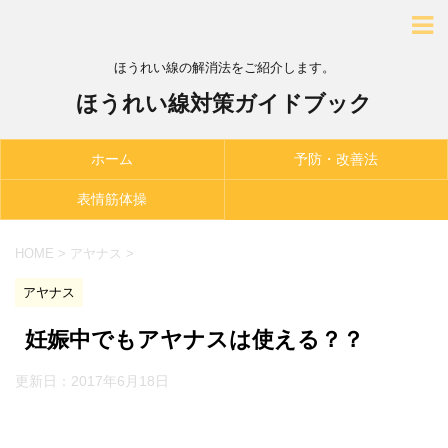
ほうれい線の解消法をご紹介します。
ほうれい線対策ガイドブック
ホーム
予防・改善法
表情筋体操
HOME
>
アヤナス
>
アヤナス
妊娠中でもアヤナスは使える？？
更新日：
2017年6月18日