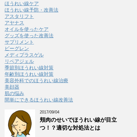
ほうれい線ケア
ほうれい線予防・改善法
アスタリフト
アヤナス
オイルを使ったケア
グッズを使った改善法
サプリメント
ビーグレン
メディプラスゲル
リペアジェル
季節別ほうれい線対策
年齢別ほうれい線対策
美容外科でのほうれい線治療
美顔器
肌の悩み
間単にできるほうれい線改善法
2017/09/04
頬肉のせいでほうれい線が目立
つ！？適切な対処法とは