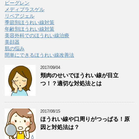
ビーグレン
メディプラスゲル
リペアジェル
季節別ほうれい線対策
年齢別ほうれい線対策
美容外科でのほうれい線治療
美顔器
肌の悩み
間単にできるほうれい線改善法
2017/09/04
頬肉のせいでほうれい線が目立
つ！？適切な対処法とは
2017/08/15
ほうれい線や口周りがつっぱる！原
因と対処法は？