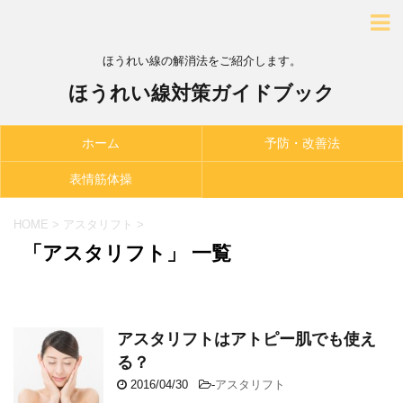
ほうれい線の解消法をご紹介します。
ほうれい線対策ガイドブック
ホーム
予防・改善法
表情筋体操
HOME
>
アスタリフト
>
「アスタリフト」 一覧
アスタリフトはアトピー肌でも使え
る？
2016/04/30
-
アスタリフト